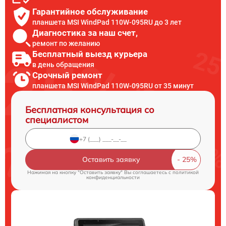
Гарантийное обслуживание
планшета MSI WindPad 110W-095RU до 3 лет
Диагностика за наш счет,
ремонт по желанию
Бесплатный выезд курьера
в день обращения
Срочный ремонт
планшета MSI WindPad 110W-095RU от 35 минут
Бесплатная консультация со
специалистом
Оставить заявку
Нажимая на кнопку "Оставить заявку" Вы соглашаетесь c
политикой
конфиденциальности