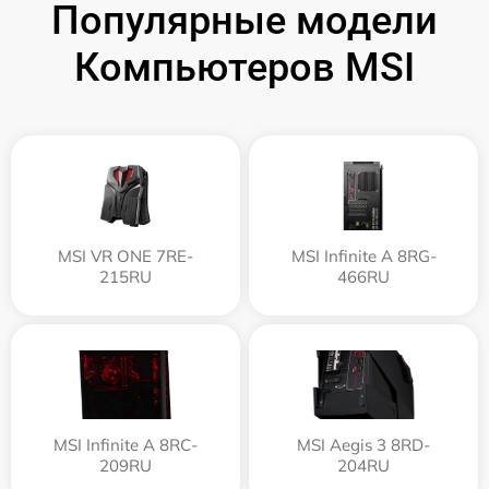
Популярные модели
Компьютеров MSI
MSI VR ONE 7RE-
MSI Infinite A 8RG-
215RU
466RU
MSI Infinite A 8RC-
MSI Aegis 3 8RD-
209RU
204RU