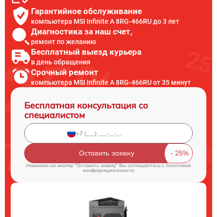
Гарантийное обслуживание
компьютера MSI Infinite A 8RG-466RU до 3 лет
Диагностика за наш счет,
ремонт по желанию
Бесплатный выезд курьера
в день обращения
Срочный ремонт
компьютера MSI Infinite A 8RG-466RU от 35 минут
Бесплатная консультация со
специалистом
Оставить заявку
Нажимая на кнопку "Оставить заявку" Вы соглашаетесь c
политикой
конфиденциальности