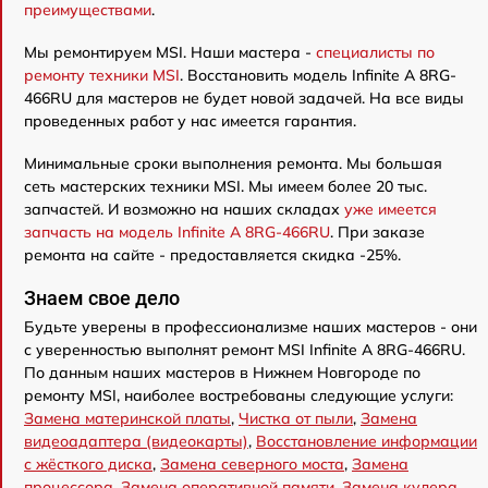
преимуществами
.
Мы ремонтируем MSI. Наши мастера -
специалисты по
ремонту техники MSI
. Восстановить модель Infinite A 8RG-
466RU для мастеров не будет новой задачей. На все виды
проведенных работ у нас имеется гарантия.
Минимальные сроки выполнения ремонта. Мы большая
сеть мастерских техники MSI. Мы имеем более 20 тыс.
запчастей. И возможно на наших складах
уже имеется
запчасть на модель Infinite A 8RG-466RU
. При заказе
ремонта на сайте - предоставляется скидка -25%.
Знаем свое дело
Будьте уверены в профессионализме наших мастеров - они
с уверенностью выполнят ремонт MSI Infinite A 8RG-466RU.
По данным наших мастеров в Нижнем Новгороде по
ремонту MSI, наиболее востребованы следующие услуги:
Замена материнской платы
,
Чистка от пыли
,
Замена
видеоадаптера (видеокарты)
,
Восстановление информации
с жёсткого диска
,
Замена северного моста
,
Замена
процессора
,
Замена оперативной памяти
,
Замена кулера
,