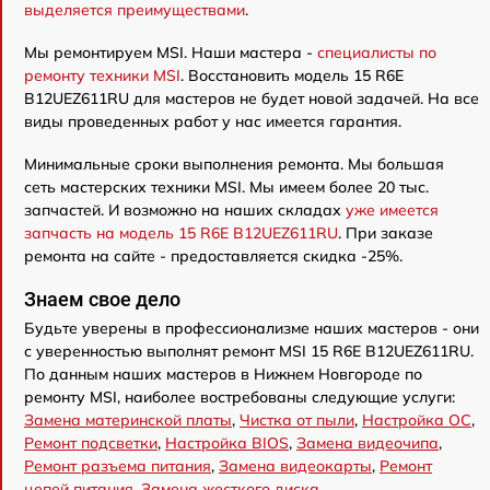
выделяется преимуществами
.
Мы ремонтируем MSI. Наши мастера -
специалисты по
ремонту техники MSI
. Восстановить модель 15 R6E
B12UEZ611RU для мастеров не будет новой задачей. На все
виды проведенных работ у нас имеется гарантия.
Минимальные сроки выполнения ремонта. Мы большая
сеть мастерских техники MSI. Мы имеем более 20 тыс.
запчастей. И возможно на наших складах
уже имеется
запчасть на модель 15 R6E B12UEZ611RU
. При заказе
ремонта на сайте - предоставляется скидка -25%.
Знаем свое дело
Будьте уверены в профессионализме наших мастеров - они
с уверенностью выполнят ремонт MSI 15 R6E B12UEZ611RU.
По данным наших мастеров в Нижнем Новгороде по
ремонту MSI, наиболее востребованы следующие услуги:
Замена материнской платы
,
Чистка от пыли
,
Настройка ОС
,
Ремонт подсветки
,
Настройка BIOS
,
Замена видеочипа
,
Ремонт разъема питания
,
Замена видеокарты
,
Ремонт
цепей питания
,
Замена жесткого диска
.