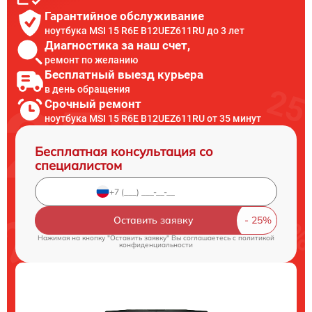
Гарантийное обслуживание
ноутбука MSI 15 R6E B12UEZ611RU до 3 лет
Диагностика за наш счет,
ремонт по желанию
Бесплатный выезд курьера
в день обращения
Срочный ремонт
ноутбука MSI 15 R6E B12UEZ611RU от 35 минут
Бесплатная консультация со
специалистом
Оставить заявку
Нажимая на кнопку "Оставить заявку" Вы соглашаетесь c
политикой
конфиденциальности