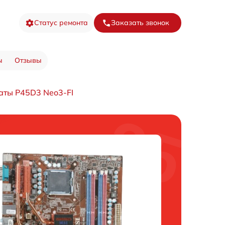
Статус ремонта
Заказать звонок
ы
Отзывы
аты P45D3 Neo3-FI