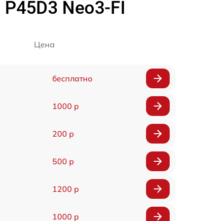
 P45D3 Neo3-FI
Цена
бесплатно
1000 р
200 р
500 р
1200 р
1000 р