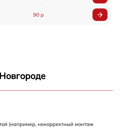
90 р
150 р
 Новгороде
отой (например, некорректный монтаж