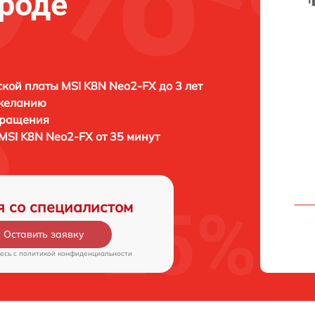
роде
кой платы MSI K8N Neo2-FX до 3 лет
 желанию
бращения
MSI K8N Neo2-FX от 35 минут
я со специалистом
Оставить заявку
есь c
политикой конфиденциальности