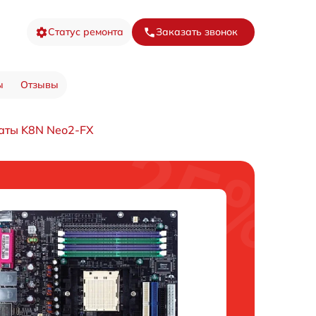
Статус ремонта
Заказать звонок
ы
Отзывы
аты K8N Neo2-FX